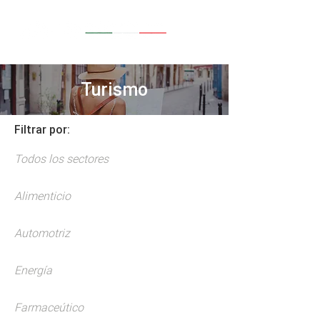
Turismo
Filtrar por:
Todos los sectores
Alimenticio
Automotriz
Energía
Farmaceútico