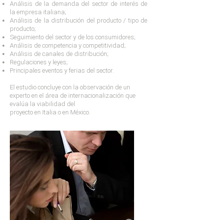
Análisis de la demanda del sector de interés de
la empresa italiana;
Análisis de la distribución del producto / tipo de
producto;
Seguimiento del sector y de los consumidores;
Análisis de competencia y competitividad;
Análisis de canales de distribución;
Regulaciones y leyes;
Principales eventos y ferias del sector.
El estudio concluye con la observación de un
experto en el área de internacionalización que
evalúa la viabilidad del
proyecto en Italia o en México.