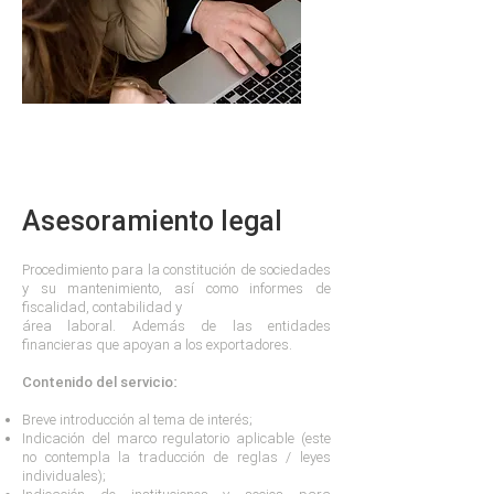
Asesoramiento legal
Procedimiento para la constitución de sociedades
y su mantenimiento, así como informes de
fiscalidad, contabilidad y
área laboral. Además de las entidades
financieras que apoyan a los exportadores.
Contenido del servicio:
Breve introducción al tema de interés;
Indicación del marco regulatorio aplicable (este
no contempla la traducción de reglas / leyes
individuales);