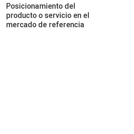
Posicionamiento del
producto o servicio en el
mercado de referencia
Asesoría para posicionar el producto, esto se
debe de hacer con base al segmento de la
población al cual la empresa desea ofrecer su
producto y/o servicio.
Contenido del servicio:
Breve nota económico financiera del país;
Se hace una segmentación de mercado;
Se define un mercado meta (target);
Nota de las tendencias y hábitos de
consumo del target;
Breve conclusión donde se recomienda una
estrategia para posicionar el producto
dentro del mercado meta.