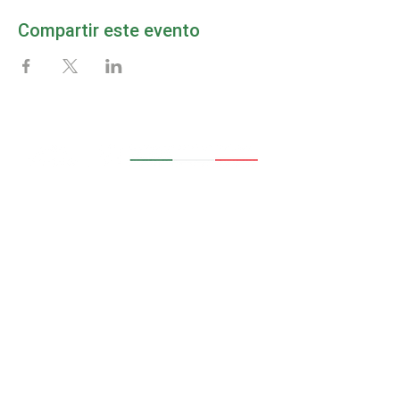
Compartir este evento
MAPA DEL SITIO
Inicio
Afíliate
La Cámara
Noticias
Eventos
Aviso de Privacidad
Servicios
Socios
CONTACTO