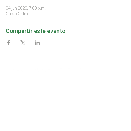
04 jun 2020, 7:00 p.m.
Curso Online
Compartir este evento
MAPA DEL SITIO
Inicio
Afíliate
La Cámara
Noticias
Eventos
Aviso de Privacidad