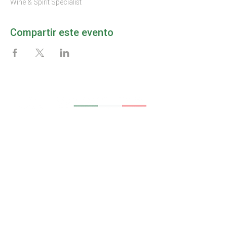
Wine & Spirit Specialist
Compartir este evento
MAPA DEL SITIO
Inicio
Afíliate
La Cámara
Noticias
Eventos
Aviso de Privacidad
Servicios
Socios