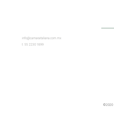
CONTACTO
info@camaraitaliana.com.mx
t. 55 2230 1899
©2020 D