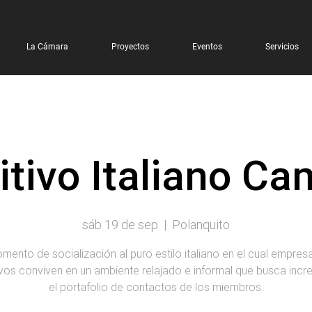
La Cámara
Proyectos
Eventos
Servicios
itivo Italiano Ca
sáb 19 de sep
  |  
Polanquito
mento de socialización al puro estilo italiano en el cual empresa
ivos conviven en un ambiente relajado e informal que busca incr
el portafolio de contactos de los miembros.