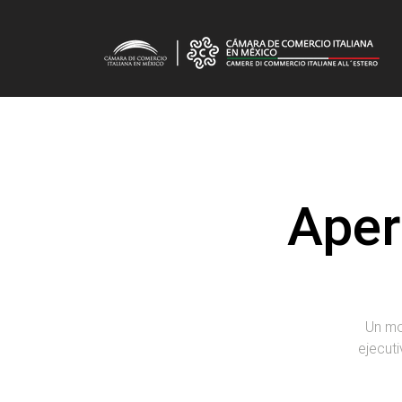
Aper
Un mo
ejecut