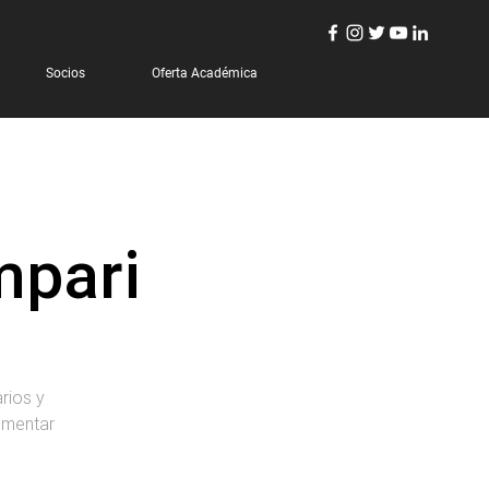
Socios
Oferta Académica
mpari
rios y
ementar