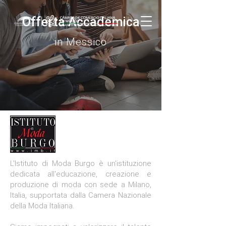
Offerta Accademica
in Messico
L'Istituto di Moda Burgo è un'istituzione
dedicata all'educazione, creazione e
produzione di moda con sede a Milano,
Italia, supportata dalla Camera Nazionale
della Moda Italiana.