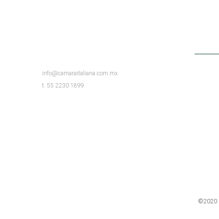
CONTATTO
info@camaraitaliana.com.mx
t. 55 2230 1899
©2020 D