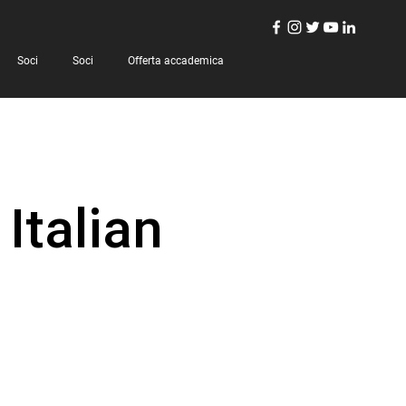
Soci
Soci
Offerta accademica
Italian