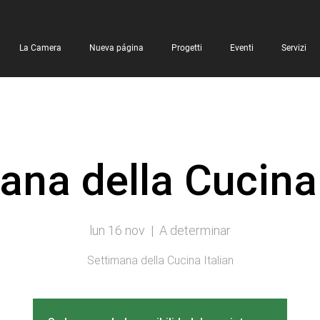
La Camera
Nueva página
Progetti
Eventi
Servizi
ana della Cucina 
lun 16 nov
  |  
A determinar
Settimana della Cucina Italian