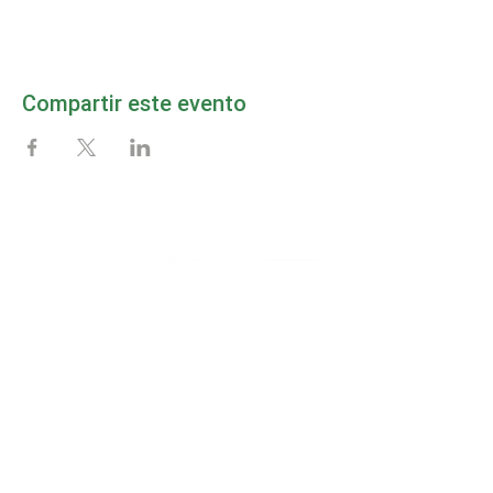
Compartir este evento
MAPPA DEL SITO
Inizio
Diventa Socio
La Camera
Notizie
Eventi
Informativa sulla Privacy
Servizi