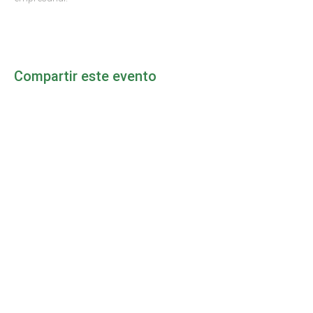
Compartir este evento
MAPPA DEL SITO
Inizio
Diventa Socio
La Camera
Notizie
Eventi
Informativa sulla Privacy