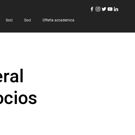
Soci
Soci
Offerta accademica
ral
ocios