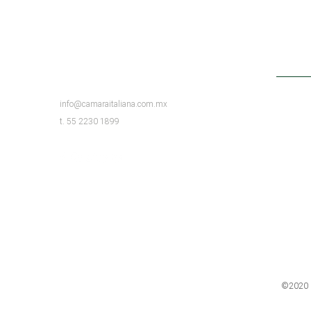
CONTATTO
info@camaraitaliana.com.mx
t. 55 2230 1899
©2020 D