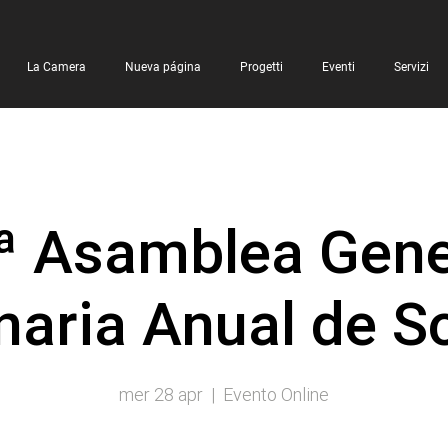
La Camera
Nueva página
Progetti
Eventi
Servizi
ª Asamblea Gene
naria Anual de S
mer 28 apr
  |  
Evento Online