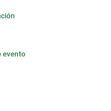
ación
e evento