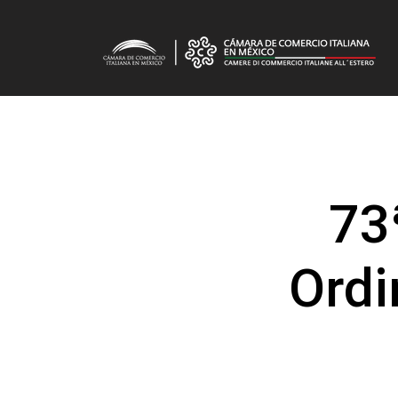
73
Ordi